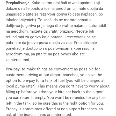
Preplaćivanje
: Kako bismo olakšali stvar kupcima koji
dolaze u naše poslovnice na aerodromu, imate opciju da
unaprijed platite za rezervoar goriva (bićete naplaćeni po
lokalnoj cijenici*). To znači da ne morate brinuti o
dolijevanju goriva prije nego što vratite najamni automobil
na aerodrom; možete ga vratiti praznog. Nećete biti
refundirani za gorivo koje ostane u rezervoaru, pa se
pobrinite da je ovo prava opcija za vas. Preplaćivanje
ponekad je dostupno i u poslovnicama koje nisu na
aerodromima, pa pitajte na poslovnici ako ste
zainteresirani.
Pre-pay
: to make things as convenient as possible for
customers arriving at our airport branches, you have the
option to pre-pay for a tank of fuel (you will be charged at
local pump rate*). This means you don’t have to worry about
filling up before you drop your hire car back to the airport,
you can return it empty. You won't be refunded for any fuel
left in the tank, so be sure this is the right option for you.
Prepay is sometimes offered at non-airport branches, so
ask at the branch if you are interested.