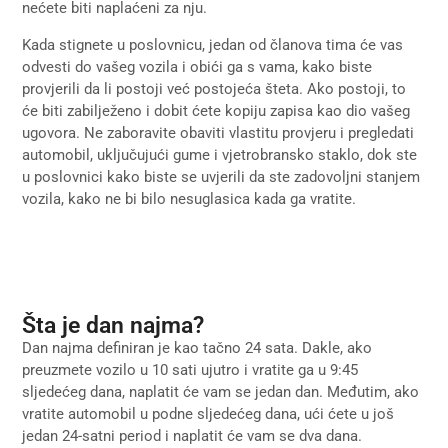
nećete biti naplaćeni za nju.
Kada stignete u poslovnicu, jedan od članova tima će vas
odvesti do vašeg vozila i obići ga s vama, kako biste
provjerili da li postoji već postojeća šteta. Ako postoji, to
će biti zabilježeno i dobit ćete kopiju zapisa kao dio vašeg
ugovora. Ne zaboravite obaviti vlastitu provjeru i pregledati
automobil, uključujući gume i vjetrobransko staklo, dok ste
u poslovnici kako biste se uvjerili da ste zadovoljni stanjem
vozila, kako ne bi bilo nesuglasica kada ga vratite.
Šta je dan najma?
Dan najma definiran je kao tačno 24 sata. Dakle, ako
preuzmete vozilo u 10 sati ujutro i vratite ga u 9:45
sljedećeg dana, naplatit će vam se jedan dan. Međutim, ako
vratite automobil u podne sljedećeg dana, ući ćete u još
jedan 24-satni period i naplatit će vam se dva dana.