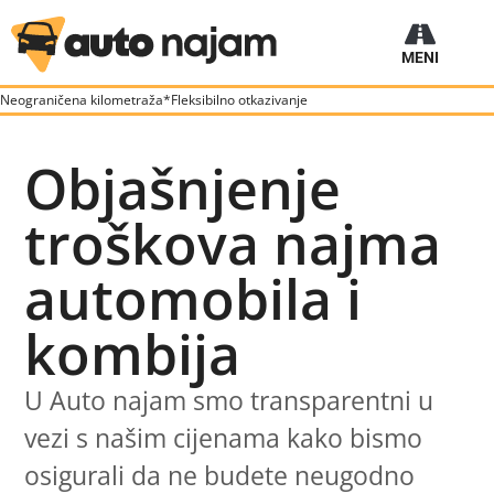
MENI
Rezervišite Auto
Dugoročni najam
Poslovni najam
Neograničena kilometraža*
Fleksibilno otkazivanje
Objašnjenje
troškova najma
automobila i
kombija
U Auto najam smo transparentni u
vezi s našim cijenama kako bismo
osigurali da ne budete neugodno