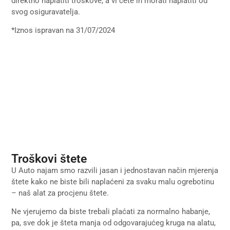
direktno naplatiti troškove, a vi ćete ih morati naplatiti od
svog osiguravatelja.
*Iznos ispravan na 31/07/2024
Troškovi štete
U Auto najam smo razvili jasan i jednostavan način mjerenja
štete kako ne biste bili naplaćeni za svaku malu ogrebotinu
– naš alat za procjenu štete.
Ne vjerujemo da biste trebali plaćati za normalno habanje,
pa, sve dok je šteta manja od odgovarajućeg kruga na alatu,