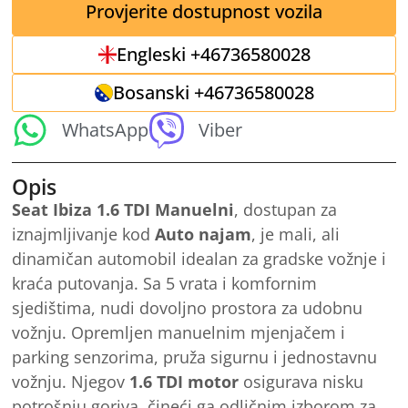
Provjerite dostupnost vozila
Engleski +46736580028
Bosanski +46736580028
WhatsApp
Viber
Opis
Seat Ibiza 1.6 TDI Manuelni
, dostupan za
iznajmljivanje kod
Auto najam
, je mali, ali
dinamičan automobil idealan za gradske vožnje i
kraća putovanja. Sa 5 vrata i komfornim
sjedištima, nudi dovoljno prostora za udobnu
vožnju. Opremljen manuelnim mjenjačem i
parking senzorima, pruža sigurnu i jednostavnu
vožnju. Njegov
1.6 TDI motor
osigurava nisku
potrošnju goriva, čineći ga odličnim izborom za