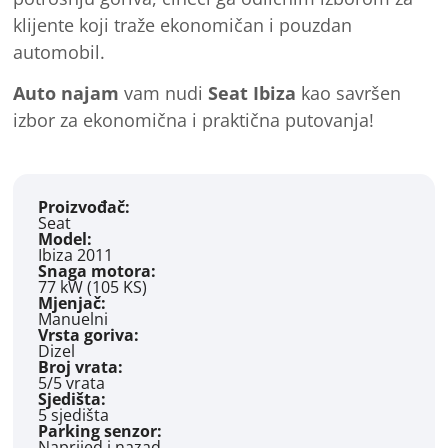
klijente koji traže ekonomičan i pouzdan
automobil.
Auto najam
vam nudi
Seat Ibiza
kao savršen
izbor za ekonomična i praktična putovanja!
Proizvođač:
Seat
Model:
Ibiza 2011
Snaga motora:
77 kW (105 KS)
Mjenjač:
Manuelni
Vrsta goriva:
Dizel
Broj vrata:
5/5 vrata
Sjedišta:
5 sjedišta
Parking senzor:
Naprijed i nazad