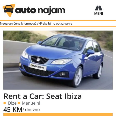
MENI
Rezervišite Auto
Dugoročni najam
Poslovni najam
Neograničena kilometraža*
Fleksibilno otkazivanje
Rent a Car: Seat Ibiza
Dizel
Manuelni
45 KM
/ dnevno