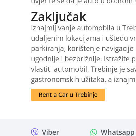
uvjerite se da je auto u dobrom s
Zaključak
Iznajmljivanje automobila u Treb
udaljenim lokacijama i uštedu vr
parkiranja, korištenje navigacije
ugodnije i bezbrižnije. Istražite
vlastiti automobil. Trebinje je s
gastronomskih užitaka, a iznajml
Rent a Car u Trebinje
Viber
Whatsapp