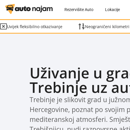
Rezervišite Auto
Lokacije
Uvijek fleksibilno otkazivanje
Neograničeni kilometri
Uživanje u gr
Trebinje uz a
Trebinje je slikovit grad u južno
Hercegovine, poznat po svojim p
mediteranskoj atmosferi. Smješt
Trebišnjicu, nudi raznovrsne aktiv