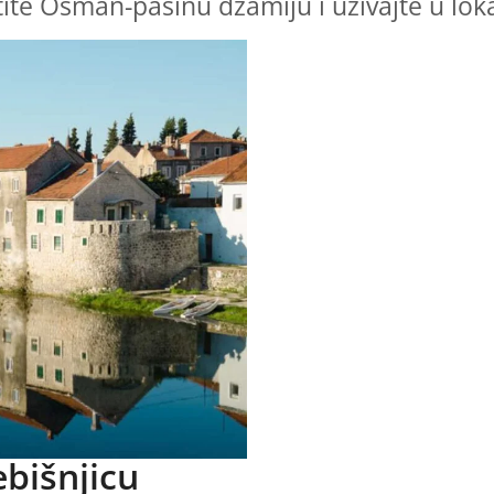
etite Osman-pašinu džamiju i uživajte u lok
ebišnjicu