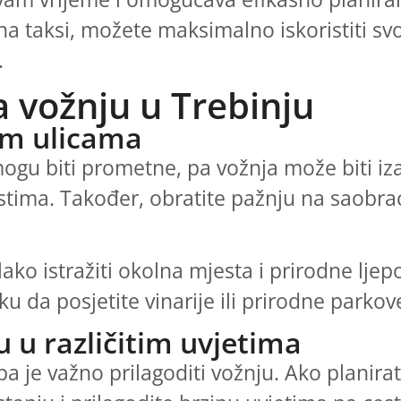
na taksi, možete maksimalno iskoristiti svo
.
za vožnju u Trebinju
im ulicama
ogu biti prometne, pa vožnja može biti iza
listima. Također, obratite pažnju na saobra
ko istražiti okolna mjesta i prirodne ljepo
liku da posjetite vinarije ili prirodne parkov
u u različitim uvjetima
pa je važno prilagoditi vožnju. Ako planir