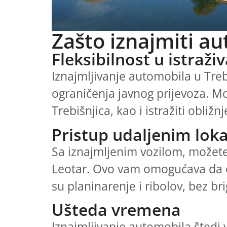
Zašto iznajmiti au
Fleksibilnost u istraži
Iznajmljivanje automobila u Tre
ograničenja javnog prijevoza. Mož
Trebišnjica, kao i istražiti obližn
Pristup udaljenim lok
Sa iznajmljenim vozilom, možete 
Leotar. Ovo vam omogućava da ot
su planinarenje i ribolov, bez br
Ušteda vremena
Iznajmljivanje automobila štedi