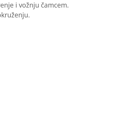
arenje i vožnju čamcem.
okruženju.