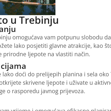
to u Trebinju
vanju
binju omogućava vam potpunu slobodu da i
ete lako posjetiti glavne atrakcije, kao što
je prirodne ljepote na vlastiti način.
acijama
lako doći do prelijepih planina i sela oko 
krijete skrivene ljepote i uživate u akti
ige o rasporedu javnog prijevoza.
 vam vrijeme i omogućava efikasno planira