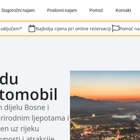
Dugoročni najam
Poslovni najam
Pomoć
Kontakt
 uključeni*
Najbolja cijena pri online rezervaciji
Pomoć na 
adu
utomobil
m dijelu Bosne i
rirodnim ljepotama i
en uz rijeku
nosti i atrakcije.