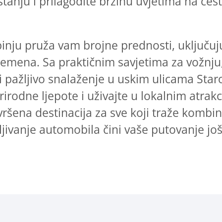
tanju i prilagodite brzinu uvjetima na cest
inju pruža vam brojne prednosti, uključujuć
emena. Sa praktičnim savjetima za vožnju,
 i pažljivo snalaženje u uskim ulicama Staro
 prirodne ljepote i uživajte u lokalnim atr
avršena destinacija za sve koji traže kombin
jivanje automobila čini vaše putovanje još